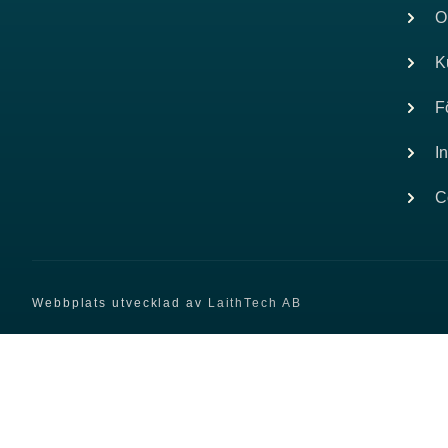
O
K
F
I
C
Webbplats utvecklad av
LaithTech AB